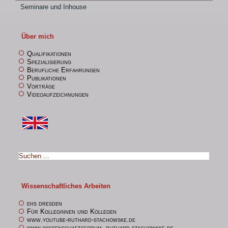
Seminare und Inhouse
Über mich
Qualifikationen
Spezialisierung
Berufliche Erfahrungen
Publikationen
Vorträge
Videoaufzeichnungen
Wissenschaftliches Arbeiten
ehs dresden
Für Kolleginnen und Kollegen
www.youtube-ruthard-stachowske.de
www.wissenschaftsforum -ruthard-stachowske.de