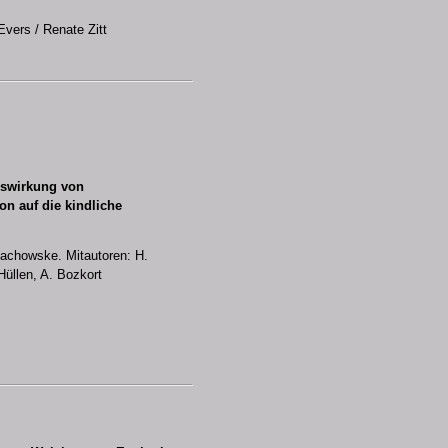
Evers / Renate Zitt
uswirkung von
on auf die kindliche
tachowske. Mitautoren: H.
Hüllen, A. Bozkort