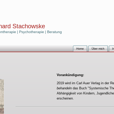
hard Stachowske
herapie | Psychotherapie | Beratung
Home
Über mich
I
Vorankündigung:
2019 wird im Carl Auer Verlag in der R
behandeln
das Buch "Systemische Ther
Abhängigkeit von Kindern, Jugendlich
erscheinen.