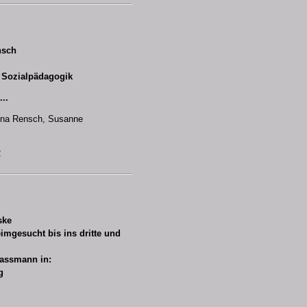
nsch
 Sozialpädagogik
...
rina Rensch, Susanne
2
ske
imgesucht bis ins dritte und
lassmann in:
g