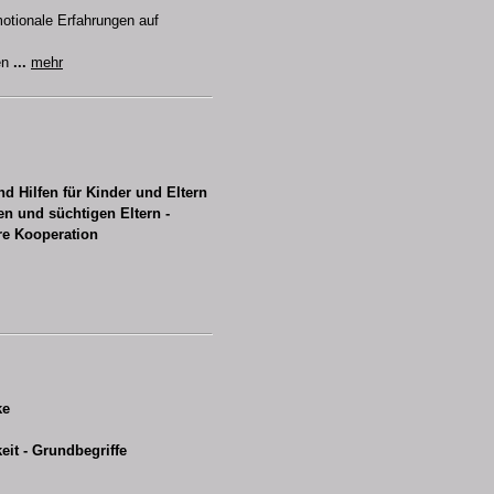
otionale Erfahrungen auf
ven
...
mehr
nd Hilfen für Kinder und Eltern
en und süchtigen Eltern -
re Kooperation
ke
eit - Grundbegriffe