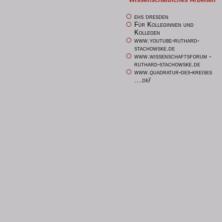
ehs dresden
Für Kolleginnen und
Kollegen
www.youtube-ruthard-
stachowske.de
www.wissenschaftsforum -
ruthard-stachowske.de
www.quadratur-des-kreises
....de/