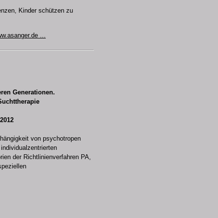
enzen, Kinder schützen zu
w.asanger.de ...
eren Generationen.
Suchttherapie
 2012
bhängigkeit von psychotropen
ndividualzentrierten
orien der Richtlinienverfahren PA,
speziellen